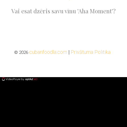
Vai esat dzēris savu vīnu 'Aha Moment'?
cubanfoodla.com
|
Privātuma Politika
© 2026
ad