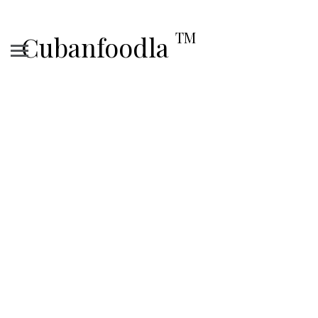
TM
Cubanfoodla