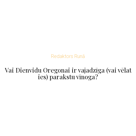
Redaktors Runā
Vai Dienvidu Oregonai ir vajadzīga (vai vēlat
ies) parakstu vīnoga?