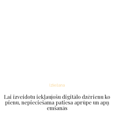
Izliešana
Lai izveidotu iekļaujošu digitālo dzērienu ko
pienu, nepieciešama patiesa aprūpe un apņ
emšanās