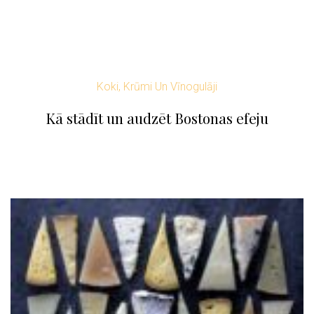
Koki, Krūmi Un Vīnogulāji
Kā stādīt un audzēt Bostonas efeju