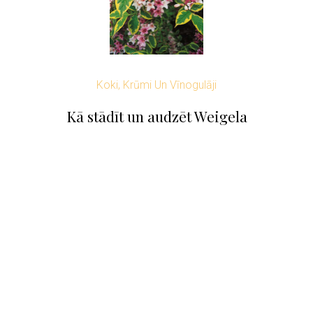
Koki, Krūmi Un Vīnogulāji
Kā stādīt un audzēt Weigela