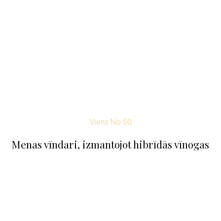
Viens No 50
Menas vīndari, izmantojot hibrīdās vīnogas