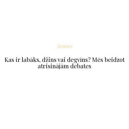
dzērieni
Kas ir labāks, džins vai degvīns? Mēs beidzot
atrisinājām debates