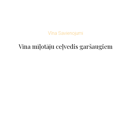
Vīna Savienojumi
Vīna mīļotāju ceļvedis garšaugiem