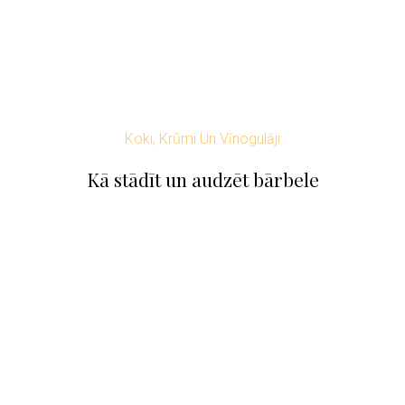
Koki, Krūmi Un Vīnogulāji
Kā stādīt un audzēt bārbele