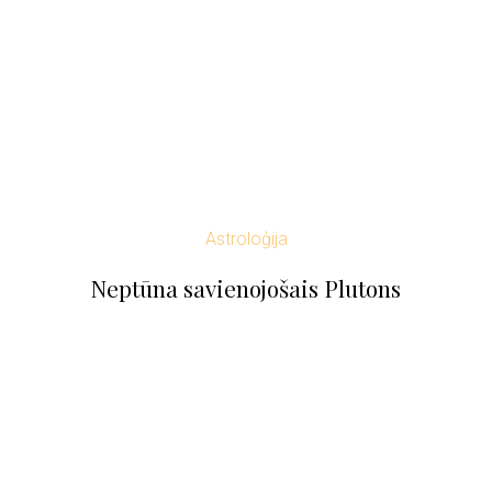
Astroloģija
Neptūna savienojošais Plutons